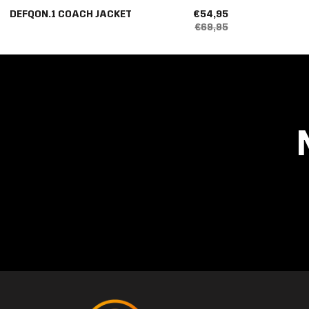
DEFQON.1 COACH JACKET
€54,95
€69,95